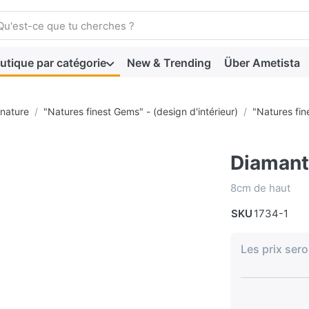
 search term. Press the Enter key to view all the results.
utique par catégorie
New & Trending
Über Ametista
 nature
"Natures finest Gems" - (design d'intérieur)
"Natures fin
Diamant
8cm de haut
SKU
1734-1
Les prix sero