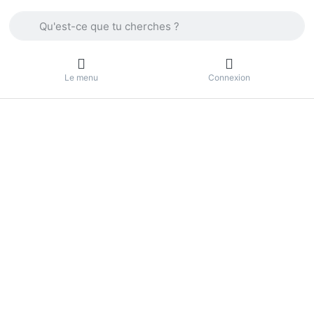
Enter a search term. Press the Enter key to view all the result
Le menu
Connexion