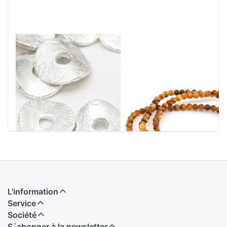
Disque bombé
Bracelet de
opaque, argent
boules d'oeil de
925
tigre 3mm
L'information
Service
Société
S´abonner à la newsletter