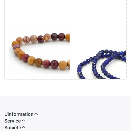
Bracelet de
Bracelet en
boules Mookaite
boules de lapis-
6mm
lazuli facettées
de 4 mm (taille
diamant)
L'information
Service
Société