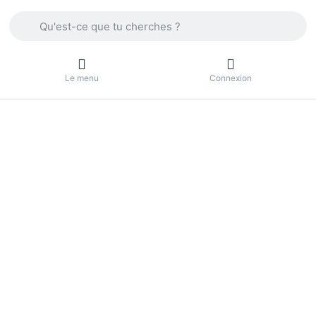
Enter a search term. Press the Enter key to view all the result
Le menu
Connexion