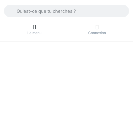
Enter a search term. Press the Enter key to view all the result
Le menu
Connexion