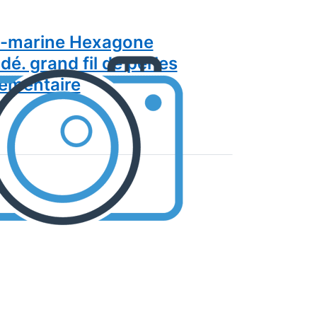
e-marine Hexagone
dé. grand fil de perles
émentaire