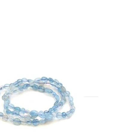
e-marine Nuggets 6mm
let Extra
ente : 3 pcs.