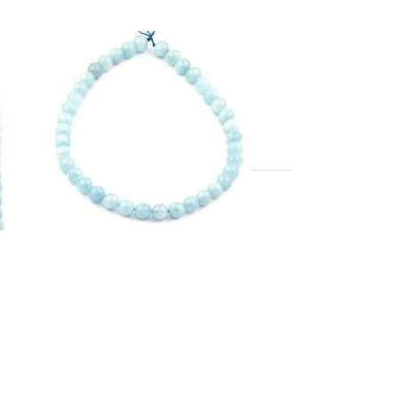
-marine boules 10mm fil
rles extra