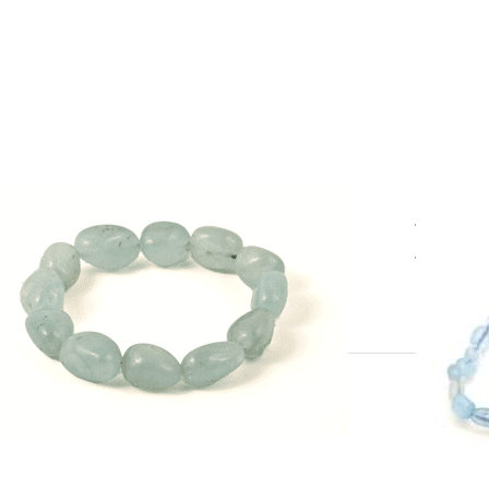
gue-marine Nugget Extra
Aigu
acelet environ 10-15mm
Brace
Unité de v