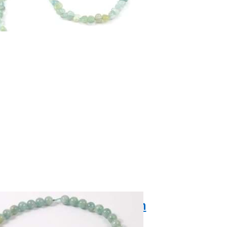
-marine boules 10-11mm
 perles