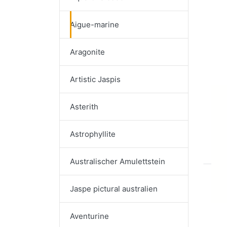
Aigue-marine
Aragonite
Artistic Jaspis
Ai
Asterith
Br
Astrophyllite
Australischer Amulettstein
Jaspe pictural australien
Aventurine