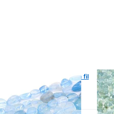
gue-marine baroque 7-9mm fil
Aigue
 perles
perle
Prix par fi