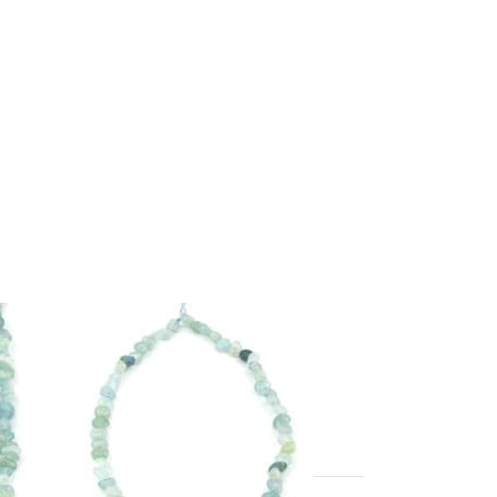
-marine baroque fil de
s 12-14mm
l de perles