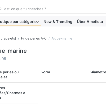
 search term. Press the Enter key to view all the results.
utique par catégorie
New & Trending
Über Ametista
t bracelets)
Fil de perles A-C
Aigue-marine
ue-marine
 results:
à
95
de perles ou
Form
Diamètr
elet
res
lées/Charmes à
n