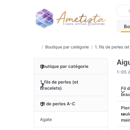
Enter a
Bo
Accueil
Boutique par catégorie
1. fils de perles (e
Aig
Boutique par catégorie
Search
1-95
1. fils de perles (et
bracelets)
Fil 
brac
Fil de perles A-C
Pier
rou
Agate
mai