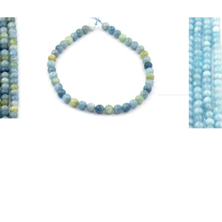
gue-marine boules 10mm fil
Aigue
 perles
de pe