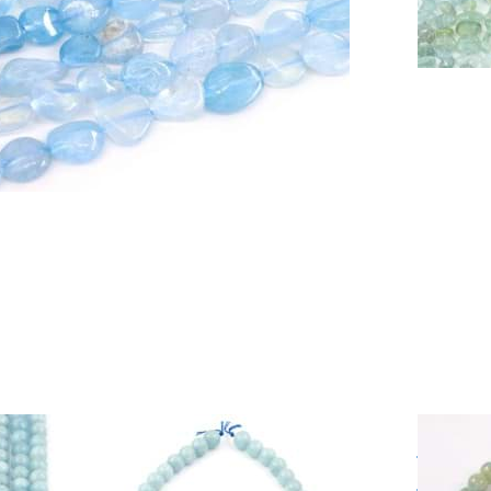
gue-marine boules 10-
Aigue
.5mm AA fil de perles
fil de