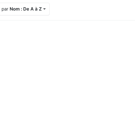
r par
Nom : De A à Z