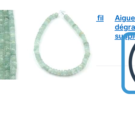
gue-marine Button 9-12mm fil
Aigu
 perles
dégra
suppl