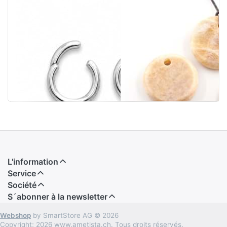
Collier
Pierre de lune
raccourcisseur
peach Round
rond 10x2.6mm
Disc 30mm
argent ÖNO
pendentif (set
de 3)
L'information
Service
Société
S´abonner à la newsletter
Webshop
by SmartStore AG © 2026
Copyright; 2026 www.ametista.ch. Tous droits réservés.