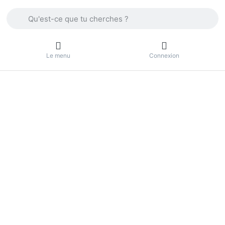
Enter a search term. Press the Enter key to view all the result
Le menu
Connexion