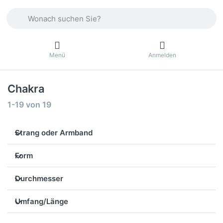
Geben Sie einen Suchbegriff ein. Drücken Sie die Eingabetas
Menü
Anmelden
Chakra
Suchergebnisse:
1-19
von
19
Strang oder Armband
Form
Durchmesser
Umfang/Länge