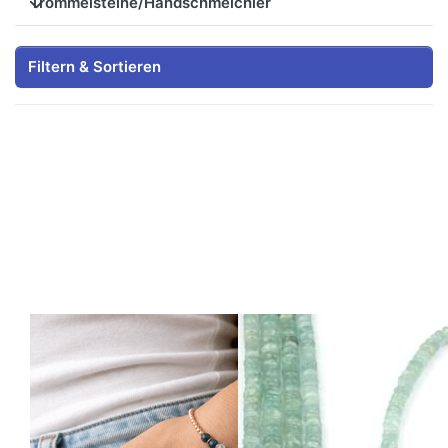
Trommelsteine/Handschmeichler
Filtern & Sortieren
"Soulery"
Aquamarin
Bracelet. Tolles
Button 9-12mm
Armband in den
Strang
sieben Chakra-
Farben. Alles