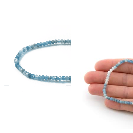
Aquamarin fac.
Aquamarin fac.
Button 3mm
Button 4mm
Armband
Armband
(Diamond-Cut)