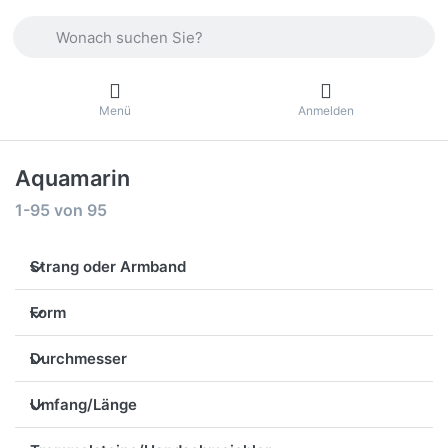
Geben Sie einen Suchbegriff ein. Drücken Sie die Eingabetas
Menü
Anmelden
Aquamarin
Suchergebnisse:
1-95
von
95
Strang oder Armband
Form
Durchmesser
Umfang/Länge