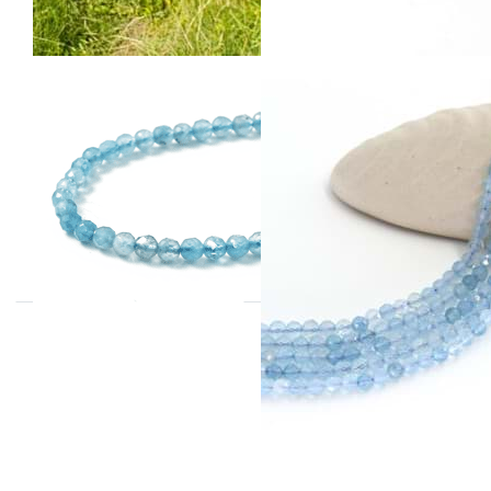
Aquamarin fac.
Aquamarin fac.
Kugeln 4mm
Kugeln 4mm
Armband
Strang Extra
(Diamond-Cut)