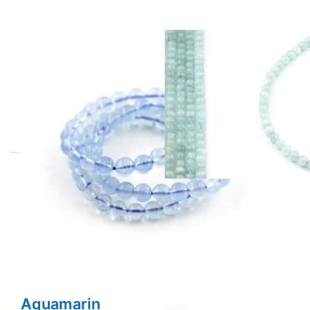
Aquamarin
Aquamarin
Kugeln 7-8mm
Kugeln 8-9mm
Armband EXTRA
Strang Extra
Aquamarin
Aquamarin