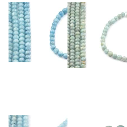
Aquamarin
Aquamarin
Kugeln 12-
Kugeln 12-13mm
12.5mm AA
Strang
Strang
Aquamarin
Aquamarin