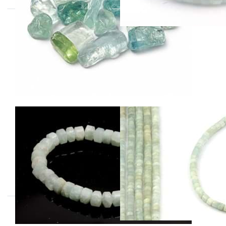
Aquamarin
Aquamarin
Walze 10-12mm
Walze 6-8mm
Armband A
Strang
Achtung! Diese Preisangabe
meint CHF 1.00/Gramm!