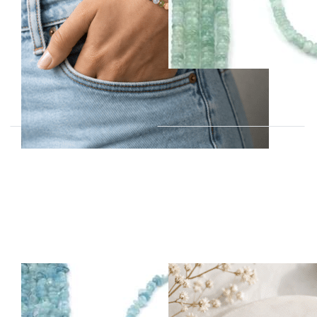
hochwertige
Edelsteine und
Miyuki Perlen
Amethyst, Lapis,
Aquamarin, Peridot, Gelber
Opal, Pink Turmalin, Granat
Aquamarin
Aquamarin
Chips 6-10mm
Fancy Nuggets