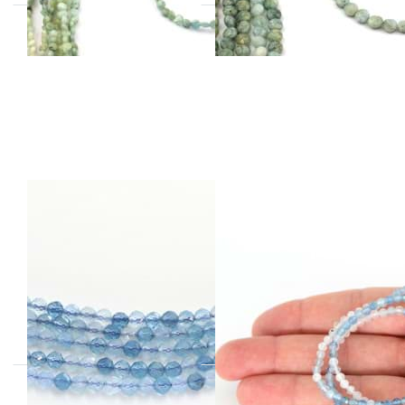
Aquamarin fac.
Aquamarin fac.
Kugeln 3.5mm
Kugeln 3mm
Strang Extra
Armband
(Diamond-Cut)