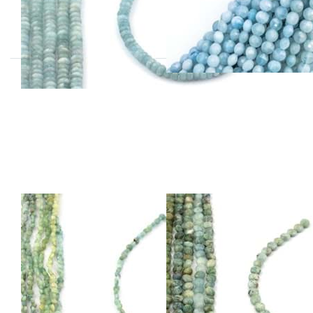
Preis pro Strang
Aquamarin fac.
Aquamarin fac.
Disc 6mm
Disc 10mm
Strang
Strang
Preis pro Strang
Preis pro Strang