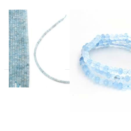
Aquamarin fac.
Aquamarin fac.
Button 4mm
Button 5mm
Strang
Armband
(Diamond-Cut)