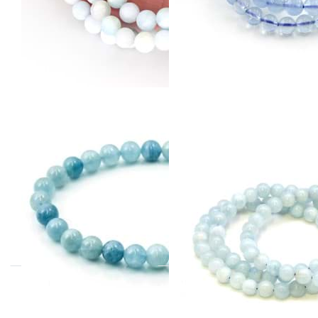
Aquamarin
Aquamarin
Kugeln 6mm
Kugeln 6mm
Armband Extra
Armband
Spezial