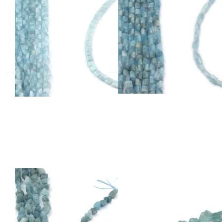
Quadrat 8mm
Rechteck
Extra Strang
8x10mm Strang
Drücken
Sie ENTER
für mehr
Optionen
zu
Aquamarin
Splitter 7-
12mm
Strang,
Extra
Aquamarin Roh-
Aquamarin
Nuggets 12-
Splitter 7-12mm
15mm Strang
Strang, Extra
Extra
erhältlich in roh & poliert!