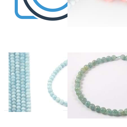
Aquamarin
Aquamarin
Kugeln 10-
Kugeln 10-11mm
10.5mm AA
Strang
Strang