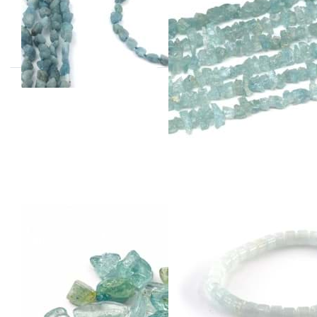
Preis pro Strang
Aquamarin
Aquamarin
Trommelsteine
Walze 6mm
(VE: 50gr.)
Armband
ca. 18-21 Stk. (20-30mm)