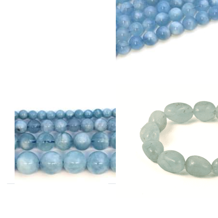
Drücken
Sie ENTER
für mehr
Optionen
zu
Aquamarin
Kugeln
Strang
Extra
Aquamarin
Aquamarin
Kugeln Strang
Nugget 10-
Extra
15mm Armband
Extra
erhältlich Grössen: 4 bis
14mm