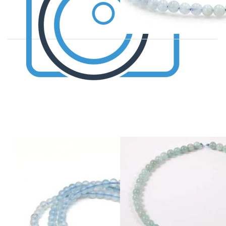
Aquamarin
Aquamarin
Kugeln 4mm
Kugeln 5mm
Armband,
Strang
Standard