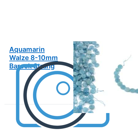
Aquamarin
Aquamarin fac.
Walze 8-10mm
Briolette
Barock Strang
10x10mm
Strang 20cm
Preis pro Strang