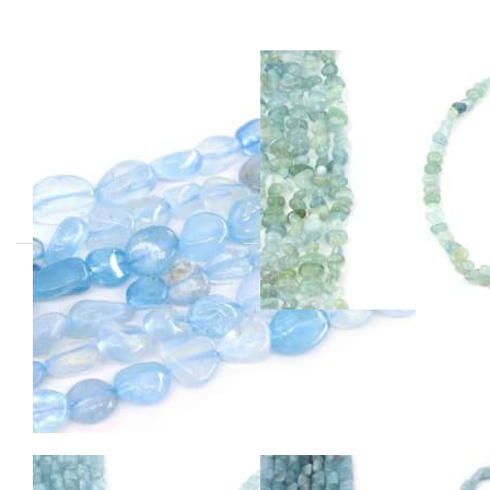
Aquamarin
Aquamarin
Nuggets 7-9mm
Nuggets 12-
Strang
14mm Strang
Preis pro Strang
Aquamarin
Aquamarin