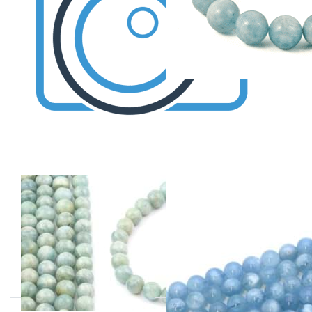
Drücken
Sie ENTER
für mehr
Optionen
zu
Aquamarin
Kugeln
Strang
Aquamarin
Aquamarin
Kugeln 15-17mm
Kugeln Strang
Strang
erhältliche Grössen: 3 bis
14mm