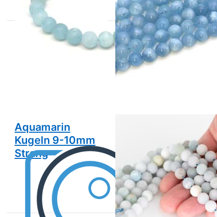
Drücken
Sie ENTER
für mehr
Optionen
zu
Aquamarin
Kugeln
Strang A-
Qualität
(matt)
Aquamarin
Aquamarin
Kugeln 9-10mm
Kugeln Strang
Strang
A-Qualität
(matt)