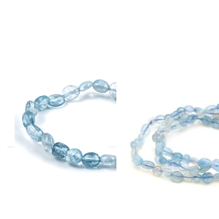
Aquamarin
Aquamarin
Nuggets 6-8mm
Nuggets 6mm
Armband
Armband Extra