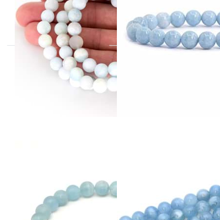
Drücken
Sie ENTER
für mehr
Optionen
zu
Aquamarin
Kugeln
8mm
Strang,
Extra
Aquamarin
Aquamarin
Kugeln 8mm
Kugeln 8mm
Armband, 21cm
Strang, Extra
(matt)
erhältlich in multicolor &
blau!