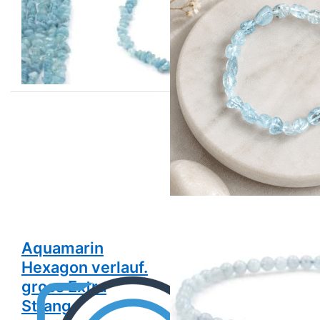
Strang
6-8mm
Armband
Preis pro Strang
Aquamarin
Aquamarin
Hexagon verlauf.
Kugeln 4mm
gross Extra
Armband
Strang