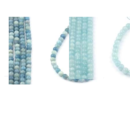
Aquamarin
Aquamarin
Kugeln
Kugeln 11-12mm
10mmStrang
Strang Extra
Extra