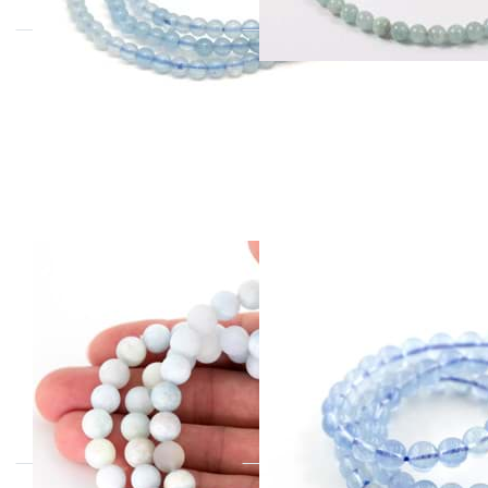
Aquamarin
Aquamarin
Kugeln 6mm
Kugeln 6mm
Armband A-
Armband EXTRA
Qualität (matt)