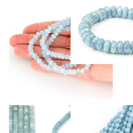
Aquamarin fac.
Aquamarin fac.
Button 6mm
Button 10mm
Armband
Armband
Aquamarin fac.
Aquamarin fac.
Button 10mm
Diamond Disc
Strang
4mm Strang