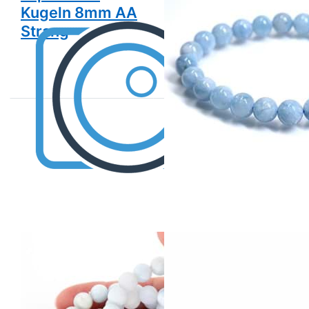
Kugeln 8mm AA
Kugeln 8mm
Strang
Armband
Aquamarin
Aquamarin
Kugeln 8mm
Kugeln 8mm
Armband A-
Armband
Qualität (matt)
Spezial