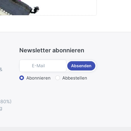
Newsletter abonnieren
Absenden
 &
Aktion wählen
Abonnieren
Abbestellen
-80%)
g