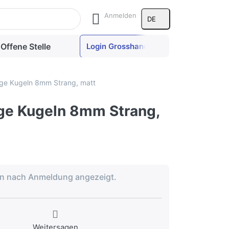
le Ergebnisse aufzurufen.
Anmelden
DE
Offene Stelle
Login Grosshandel
ge Kugeln 8mm Strang, matt
ge Kugeln 8mm Strang,
en nach Anmeldung angezeigt.
Weitersagen