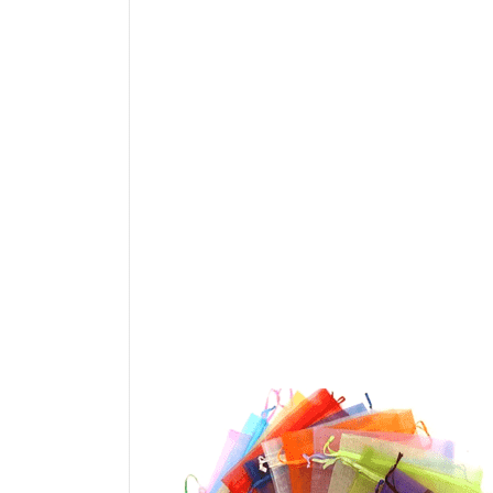
Organza 9x12cm (Spezial, 1
Grösse