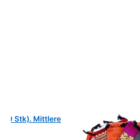
00 Stk). Mittlere
Schmucktäschli "
25 Täschli