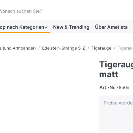
Sie einen Suchbegriff ein. Drücken Sie die Eingabetaste, um al
op nach Kategorien
New & Trending
Über Ametista
ge (und Armbänder)
Edelstein-Stränge S-Z
Tigerauge
Tigerau
Tigerau
matt
Art.-Nr.
7850m
Preise werd