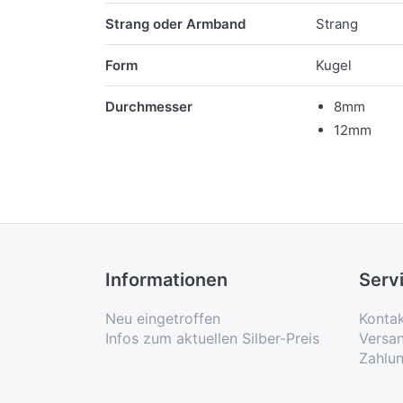
Merkmale
Strang oder Armband
Strang
Form
Kugel
Durchmesser
8mm
12mm
Informationen
Serv
Neu eingetroffen
Konta
Infos zum aktuellen Silber-Preis
Versa
Zahlu