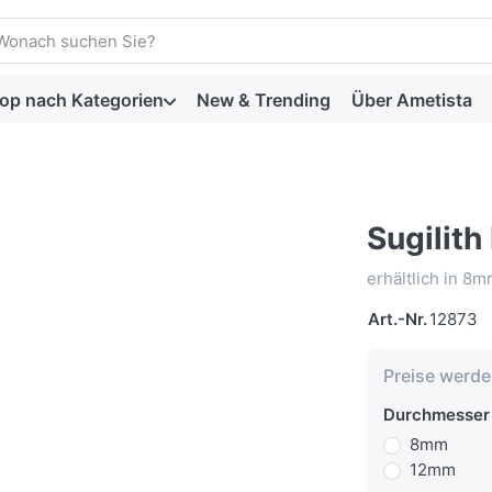
Sie einen Suchbegriff ein. Drücken Sie die Eingabetaste, um al
op nach Kategorien
New & Trending
Über Ametista
Sugilith
erhältlich in 8
Art.-Nr.
12873
Preise werd
Durchmesser
8mm
12mm