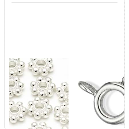
Daisy-Flower
Federring KLEIN
glanz, Silber
mit Quer-Ring,
925
Silber 925
(VE=20Stk)