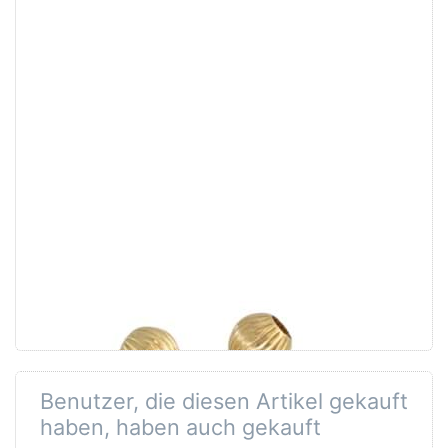
Drücken
Sie
ENTER
für mehr
Optionen
zu Kugeln
geriffelt,
Silber
925
vergoldet
Kugeln geriffelt,
Silber 925
vergoldet
Erhältlich: 3, 4 oder 6mm /
Preis pro Gramm
Benutzer, die diesen Artikel gekauft
haben, haben auch gekauft