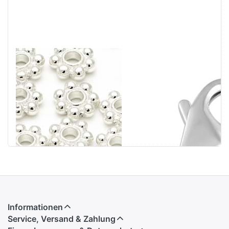
Daisy-Flower
C-Karabiner mit
glanz, Silber
Biegering
925
Informationen
Service, Versand & Zahlung