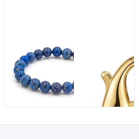
Lapis Kugeln
C-Karabiner mit
8mm Armband
angelötetem
Ring