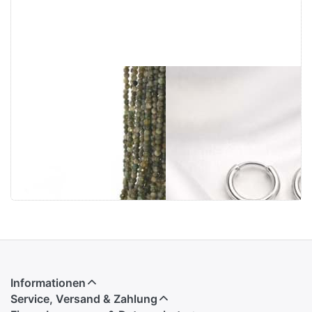
Turmalin farbig
MixMatch-
fac. Kugeln 3mm
Kreole "Rund".
Strang (grün)
Silber 925
Informationen
Service, Versand & Zahlung