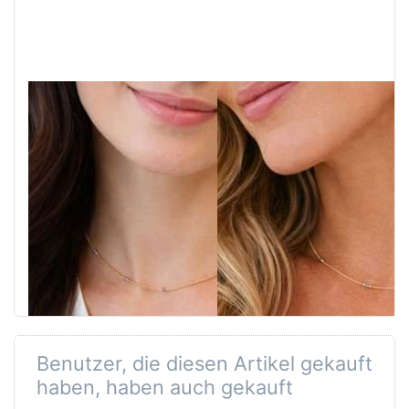
"angels on a
"angels on a
string".
string".
Halskette.
Halskette.
Rubin. Silber
Labradorit.
925-Vergoldet
Silber 925
vergoldet
Die Halskette besteht aus
vergoldetem 925er Silber
Die Halskette besteht aus
und ist mit fünf funkelnden,
925er Silber vergoldet und
facettierten Rubinen
ist mit fünf schimmernden,
(2,5mm) verziert. Die zarte
facettierten Labradoriten
Rolokette (1,5mm) hat eine
(2,5mm) verziert. Die zarte
Län…
Rolokette (1,5mm) hat ein…
Benutzer, die diesen Artikel gekauft
haben, haben auch gekauft