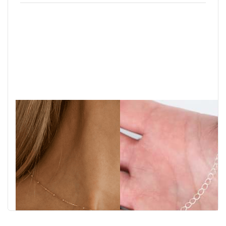
Silberkette
Collierverlängerer
"Veneziana"
Tropfen 5.5cm
0.5mm mit
1.5mm Kugeln,
Vergoldet