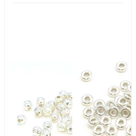
Perline
Rondelle lucide,
martellate,
argento 925
argento 925