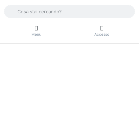
Enter a search term. Press the Enter key to view all the result
Menu
Accesso