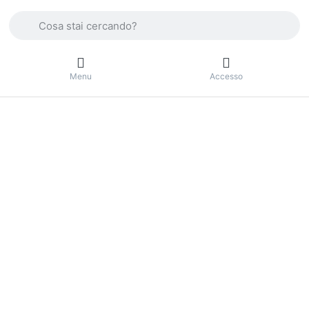
Enter a search term. Press the Enter key to view all the result
Menu
Accesso