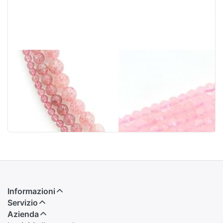
Quarzo fragola
Quarzo rosa
perline tonde
sfaccettato.
standard
Rondelle da 4
mm (oliate)
Informazioni
Servizio
Azienda