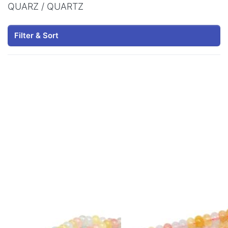
QUARZ / QUARTZ
Filter & Sort
Bracciale con
Quarzite
rondelle di
rondella da 6
quarzite da 6
mm (simile al
mm (simili al
Berillo