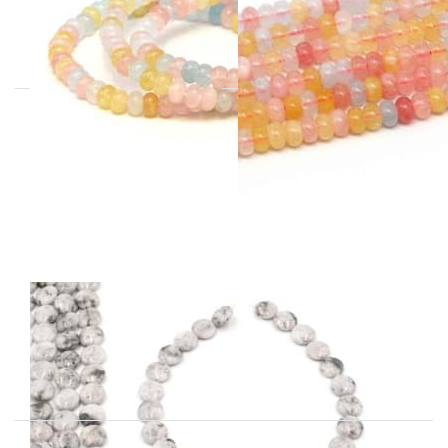
Berillo)
(Morganite &
Acquamarina))
Quarzo con
tondo di Pirite
da 16 mm.