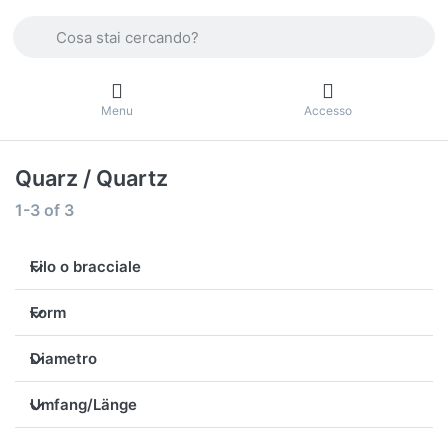
Enter a search term. Press the Enter key to view all the result
Menu
Accesso
Quarz / Quartz
Search results:
1-3
of
3
Filo o bracciale
Form
Diametro
Umfang/Länge