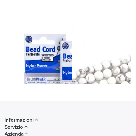
Potenza del
Filo di perline di
nylon. Su
Magnesite
scheda, 2 m con
satinate
ago
Informazioni
Servizio
Azienda