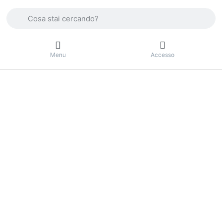
Enter a search term. Press the Enter key to view all the result
Menu
Accesso