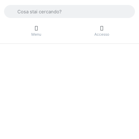
Enter a search term. Press the Enter key to view all the result
Menu
Accesso