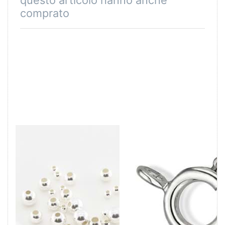
questo articolo hanno anche
comprato
Perline tonde,
Anello a molla
argento 925
KLEIN con anello
a croce, argento
925 (PU=20pz)