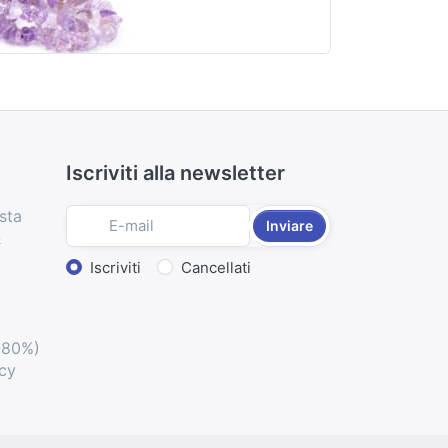
Iscriviti alla newsletter
sta
Inviare
&
Select action
Iscriviti
Cancellati
-80%)
acy