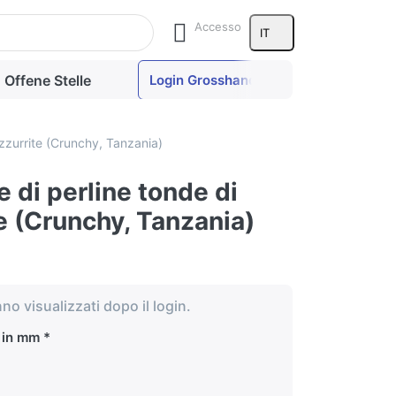
Accesso
IT
Offene Stelle
Login Grosshandel
azzurrite (Crunchy, Tanzania)
e di perline tonde di
e (Crunchy, Tanzania)
nno visualizzati dopo il login.
 in mm