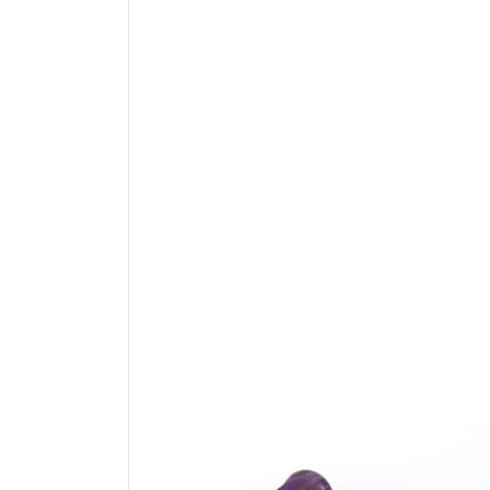
Ciondolo in ametista "Lov
con foro da 2,5 mm