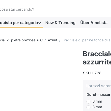
 search term. Press the Enter key to view all the results.
quista per categoria
New & Trending
Über Ametista
ciali di pietre preziose A-C
Azurit
Bracciale di perline tonde di 
Braccial
azzurrit
SKU
11728
I prezzi sara
Durchmesser
6 mm
8 mm