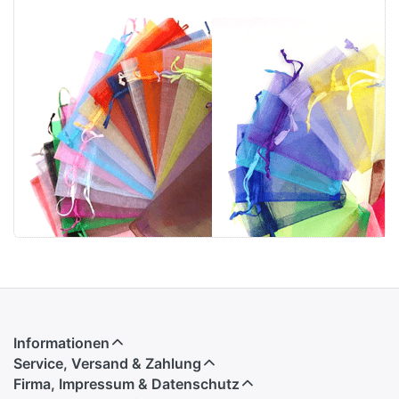
Organza
Organza 7x9cm
9x12cm
(Spezial,
(Spezial, 100
100Stk).
Stk). Mittlere
Kleinste Grösse
Grösse
Informationen
Service, Versand & Zahlung
Firma, Impressum & Datenschutz