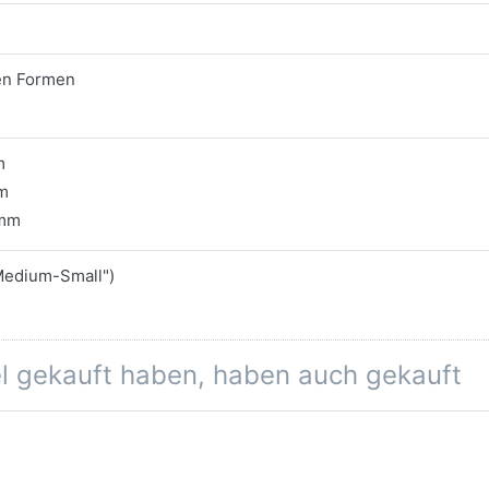
en Formen
m
mm
9mm
Medium-Small")
el gekauft haben, haben auch gekauft