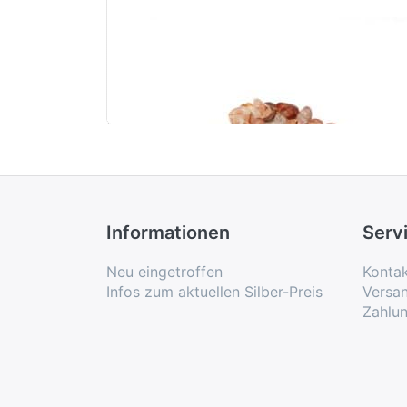
Fire Healer Splitter 7-11m
20er Set)
Informationen
Serv
Neu eingetroffen
Konta
Infos zum aktuellen Silber-Preis
Versa
Zahlu