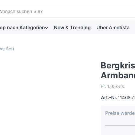
Sie einen Suchbegriff ein. Drücken Sie die Eingabetaste, um al
op nach Kategorien
New & Trending
Über Ametista
er Set)
Bergkris
Armband
Fr. 1.05/Stk.
Art.-Nr.
11468c1
Preise werd