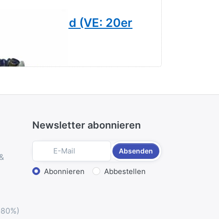
11mm Armband (VE: 20er
Rosenqua
20er Set
Newsletter abonnieren
Absenden
 &
Aktion wählen
Abonnieren
Abbestellen
-80%)