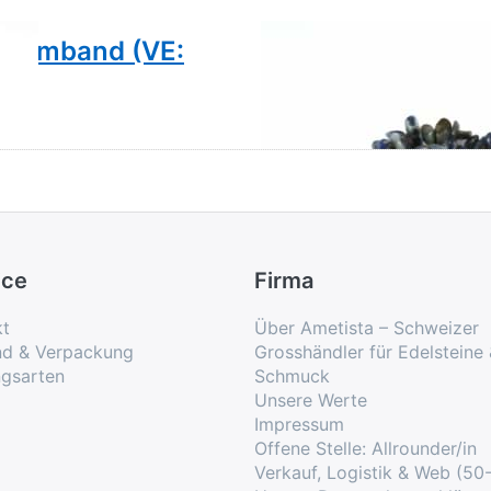
m Armband (VE:
Lapis Splitter 7-
Set)
ice
Firma
kt
Über Ametista – Schweizer
nd & Verpackung
Grosshändler für Edelsteine
ngsarten
Schmuck
Unsere Werte
Impressum
Offene Stelle: Allrounder/in
Verkauf, Logistik & Web (50